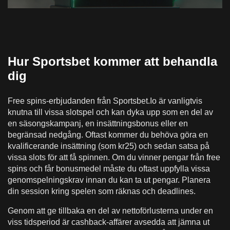
Hur Sportsbet kommer att behandla
dig
Free spins-erbjudanden från Sportsbet.Io är vanligtvis
knutna till vissa slotspel och kan dyka upp som en del av
en säsongskampanj, en insättningsbonus eller en
begränsad nedgång. Oftast kommer du behöva göra en
kvalificerande insättning (som kr25) och sedan satsa på
vissa slots för att få spinnen. Om du vinner pengar från free
spins och får bonusmedel måste du oftast uppfylla vissa
genomspelningskrav innan du kan ta ut pengar. Planera
din session kring spelen som räknas och deadlines.
Genom att ge tillbaka en del av nettoförlusterna under en
viss tidsperiod är cashback-affärer avsedda att jämna ut