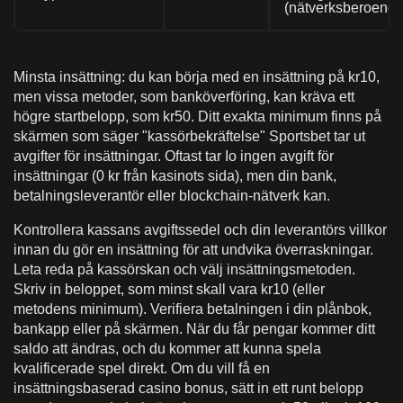
(nätverksberoende
Minsta insättning: du kan börja med en insättning på kr10,
men vissa metoder, som banköverföring, kan kräva ett
högre startbelopp, som kr50. Ditt exakta minimum finns på
skärmen som säger "kassörbekräftelse" Sportsbet tar ut
avgifter för insättningar. Oftast tar Io ingen avgift för
insättningar (0 kr från kasinots sida), men din bank,
betalningsleverantör eller blockchain-nätverk kan.
Kontrollera kassans avgiftssedel och din leverantörs villkor
innan du gör en insättning för att undvika överraskningar.
Leta reda på kassörskan och välj insättningsmetoden.
Skriv in beloppet, som minst skall vara kr10 (eller
metodens minimum). Verifiera betalningen i din plånbok,
bankapp eller på skärmen. När du får pengar kommer ditt
saldo att ändras, och du kommer att kunna spela
kvalificerade spel direkt. Om du vill få en
insättningsbaserad casino bonus, sätt in ett runt belopp