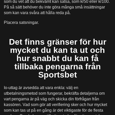
som du vet att du bekvämt kan satsa, som kr50 eller kr100.
På så sätt behöver du inte göra många små insättningar
som kan vara svåra att hålla reda på.
Placera satsningar.
Det finns gränser för hur
mycket du kan ta ut och
hur snabbt du kan få
tillbaka pengarna från
Sportsbet
Io-uttag är avsedda att vara enkla: välj en
utbetalningsmetod som fungerar, bekräfta detaljerna om
vart pengarna är på väg och skicka din förfrågan från
kassören. Vad som gör att verifiering sker och hur mycket
som kan tas ut på en gång är det viktigaste för de flesta