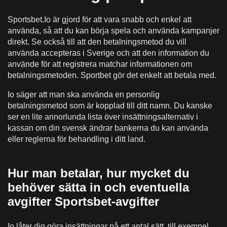
Sportsbet.Io är gjord för att vara snabb och enkel att
använda, så att du kan börja spela och använda kampanjer
direkt. Se också till att den betalningsmetod du vill
använda accepteras i Sverige och att den information du
använde för att registrera matchar informationen om
betalningsmetoden. Sportbet gör det enkelt att betala med.
Io säger att man ska använda en personlig
betalningsmetod som är kopplad till ditt namn. Du kanske
ser en lite annorlunda lista över insättningsalternativ i
kassan om din svensk ändrar bankerna du kan använda
eller reglerna för behandling i ditt land.
Hur man betalar, hur mycket du
behöver sätta in och eventuella
avgifter Sportsbet-avgifter
Io låter dig göra insättningar på ett antal sätt, till exempel