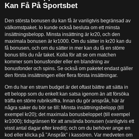
Kan Få På Sportsbet
Den största bonusen du kan få är vanligtvis begränsad av
välkomstpaket. Io kunde också besluta om ett minsta
insättningsbelopp. Minsta insättning är kr20, och den
maximala bonusen är kr1000. Om du sätter in kr20 kan du
få bonusen, och om du sätter in mer kan du få en större
bonus tills du når taket. Kolla för att se om matchen
kommer som bonusfonder eller en blandning av
bonusfonder och spins. Se också om paketet endast gäller
den första insättningen eller flera första insättningar.
Om du har en stram budget är det oftast bättre att sätta in
ett belopp som du enkelt kan satsa igenom än att försöka
träffa en större rubriksiffra. Innan du gör anspråk, här är
några saker du bör se till: Minsta insättningsbelopp (till
exempel kr20); det maximala bonusbeloppet (till exempel
kr1000); tidsgränsen för att använda bonusen (vanligtvis ett
visst antal dagar efter kredit); och om du behöver ange en
kod eller klicka på "Anspråk" i kassören. Var medveten om