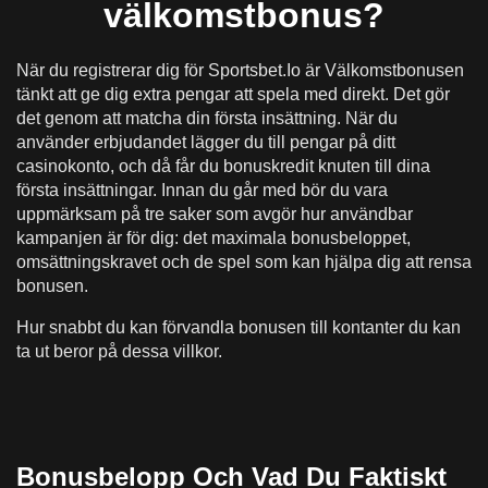
välkomstbonus?
När du registrerar dig för Sportsbet.Io är Välkomstbonusen
tänkt att ge dig extra pengar att spela med direkt. Det gör
det genom att matcha din första insättning. När du
använder erbjudandet lägger du till pengar på ditt
casinokonto, och då får du bonuskredit knuten till dina
första insättningar. Innan du går med bör du vara
uppmärksam på tre saker som avgör hur användbar
kampanjen är för dig: det maximala bonusbeloppet,
omsättningskravet och de spel som kan hjälpa dig att rensa
bonusen.
Hur snabbt du kan förvandla bonusen till kontanter du kan
ta ut beror på dessa villkor.
Bonusbelopp Och Vad Du Faktiskt