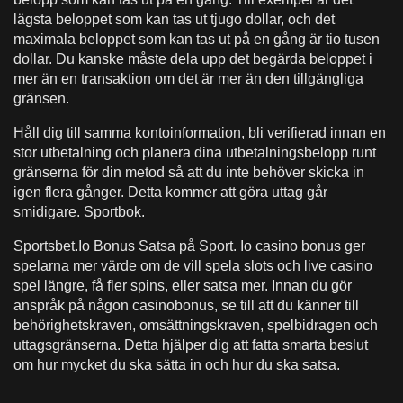
lägsta beloppet som kan tas ut tjugo dollar, och det
maximala beloppet som kan tas ut på en gång är tio tusen
dollar. Du kanske måste dela upp det begärda beloppet i
mer än en transaktion om det är mer än den tillgängliga
gränsen.
Håll dig till samma kontoinformation, bli verifierad innan en
stor utbetalning och planera dina utbetalningsbelopp runt
gränserna för din metod så att du inte behöver skicka in
igen flera gånger. Detta kommer att göra uttag går
smidigare. Sportbok.
Sportsbet.Io Bonus Satsa på Sport. Io casino bonus ger
spelarna mer värde om de vill spela slots och live casino
spel längre, få fler spins, eller satsa mer. Innan du gör
anspråk på någon casinobonus, se till att du känner till
behörighetskraven, omsättningskraven, spelbidragen och
uttagsgränserna. Detta hjälper dig att fatta smarta beslut
om hur mycket du ska sätta in och hur du ska satsa.