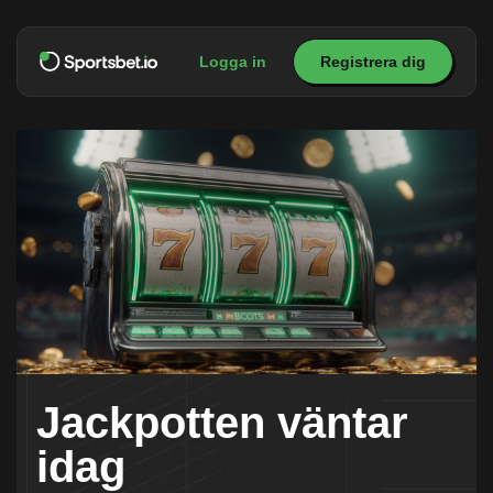
Logga in
Registrera dig
Jackpotten väntar
idag