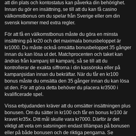
att din plats och kontostatus kan påverka din behörighet.
Innan du gör en insättning, se till att du kan få casino
välkomstbonus om du spelar från Sverige eller om din
svensk kommer med extra regler.
För att få en välkomstbonus måste du göra en minsta
insättning på kr20 och det maximala bonusbeloppet är
kr1000. Du måste också omsätta bonusbeloppet 35 gånger
innan du kan lösa ut det. Matchprocenten och taket kan
ändras från kampanj till kampanj, så se till att du
kontrollerar de exakta siffrorna i din kassörska eller på
kampanjsidan innan du bekräftar. När du får en kr100
bonus måste du omsätta den 35 gånger innan du kan lösa
ut den. För att göra detta behöver du placera kr3500 i
kvalificerade spel.
Vissa erbjudanden kräver att du omsätter insättningen plus
bonusen. Om du sätter in kr100 och får en bonus kr100 är
kravet kr35x. Ditt mål skulle vara kr7000. Därför är det
viktigt att veta om satsningen endast tillämpas på bonusen
eller på både bonusen och de riktiga pengarna. Se