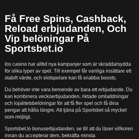
Få Free Spins, Cashback,
Reload erbjudanden, Och
Vip belöningar På
Sportsbet.io
Ios casino har alltid nya kampanjer som är skräddarsydda
för olika typer av spel. Till exempel får vanliga insättare ett
stabilt värde, och slotspelare kan få snabba boosts.
Du behöver inte vara beroende av bara ett erbjudande. Du
kan kombinera veckoerbjudanden, riktade omladdningar
och lojalitetsbelöningar för att få fler spel och få dina
pengar att hålla längre. Att tjäna på Sportsbet så mycket
som möjligt.
Sportsbet.Io bonuserbjudanden, se till att du läser villkoren
innan du accepterar dem, bekräfta minsta