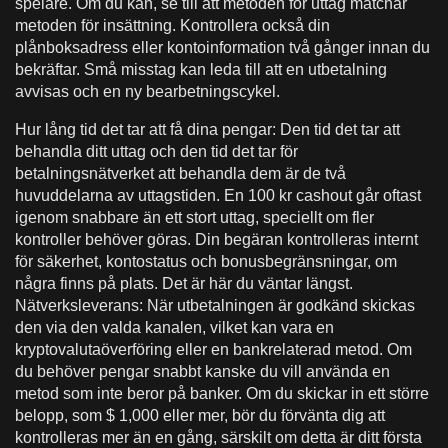
spelare. Om du kan, se till att metoden för uttag matchar
metoden för insättning. Kontrollera också din
plånboksadress eller kontoinformation två gånger innan du
bekräftar. Små misstag kan leda till att en utbetalning
avvisas och en ny bearbetningscykel.
Hur lång tid det tar att få dina pengar: Den tid det tar att
behandla ditt uttag och den tid det tar för
betalningsnätverket att behandla dem är de två
huvuddelarna av uttagstiden. En 100 kr cashout går oftast
igenom snabbare än ett stort uttag, speciellt om fler
kontroller behöver göras. Din begäran kontrolleras internt
för säkerhet, kontostatus och bonusbegränsningar, om
några finns på plats. Det är här du väntar längst.
Nätverksleverans: När utbetalningen är godkänd skickas
den via den valda kanalen, vilket kan vara en
kryptovalutaöverföring eller en bankrelaterad metod. Om
du behöver pengar snabbt kanske du vill använda en
metod som inte beror på banker. Om du skickar in ett större
belopp, som $ 1,000 eller mer, bör du förvänta dig att
kontrolleras mer än en gång, särskilt om detta är ditt första