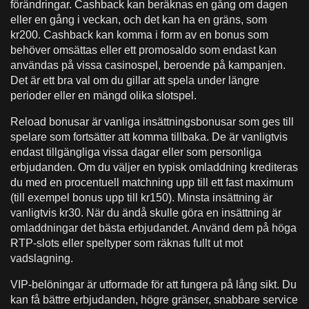
förändringar. Cashback kan beräknas en gång om dagen
eller en gång i veckan, och det kan ha en gräns, som
kr200. Cashback kan komma i form av en bonus som
behöver omsättas eller ett promosaldo som endast kan
användas på vissa casinospel, beroende på kampanjen.
Det är ett bra val om du gillar att spela under längre
perioder eller en mängd olika slotspel.
Reload bonusar är vanliga insättningsbonusar som ges till
spelare som fortsätter att komma tillbaka. De är vanligtvis
endast tillgängliga vissa dagar eller som personliga
erbjudanden. Om du väljer en typisk omladdning krediteras
du med en procentuell matchning upp till ett fast maximum
(till exempel bonus upp till kr150). Minsta insättning är
vanligtvis kr30. När du ändå skulle göra en insättning är
omladdningar det bästa erbjudandet. Använd dem på höga
RTP-slots eller speltyper som räknas fullt ut mot
vadslagning.
VIP-belöningar är utformade för att fungera på lång sikt. Du
kan få bättre erbjudanden, högre gränser, snabbare service