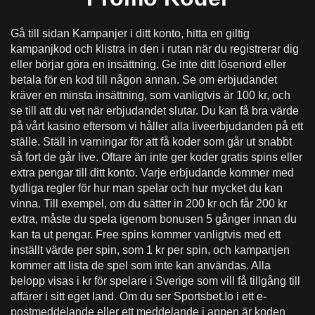
Gå till sidan Kampanjer i ditt konto, hitta en giltig
kampanjkod och klistra in den i rutan när du registrerar dig
eller börjar göra en insättning. Ge inte ditt lösenord eller
betala för en kod till någon annan. Se om erbjudandet
kräver en minsta insättning, som vanligtvis är 100 kr, och
se till att du vet när erbjudandet slutar. Du kan få bra värde
på vårt kasino eftersom vi håller alla liveerbjudanden på ett
ställe. Ställ in varningar för att få koder som går ut snabbt
så fort de går live. Oftare än inte ger koder gratis spins eller
extra pengar till ditt konto. Varje erbjudande kommer med
tydliga regler för hur man spelar och hur mycket du kan
vinna. Till exempel, om du sätter in 200 kr och får 200 kr
extra, måste du spela igenom bonusen 5 gånger innan du
kan ta ut pengar. Free spins kommer vanligtvis med ett
inställt värde per spin, som 1 kr per spin, och kampanjen
kommer att lista de spel som inte kan användas. Alla
belopp visas i kr för spelare i Sverige som vill få tillgång till
affärer i sitt eget land. Om du ser Sportsbet.Io i ett e-
postmeddelande eller ett meddelande i appen är koden