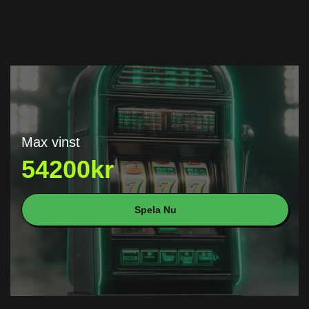
Max vinst
54200kr
Spela Nu