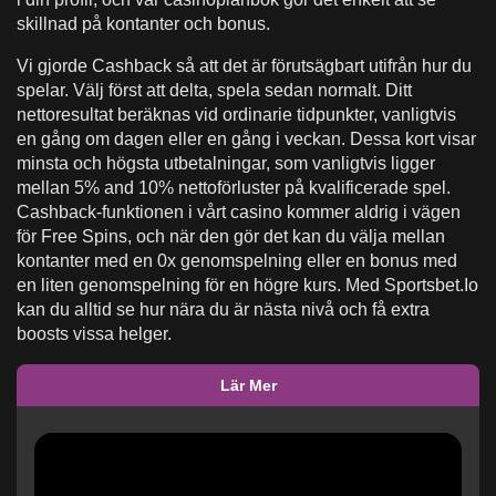
skillnad på kontanter och bonus.
Vi gjorde Cashback så att det är förutsägbart utifrån hur du
spelar. Välj först att delta, spela sedan normalt. Ditt
nettoresultat beräknas vid ordinarie tidpunkter, vanligtvis
en gång om dagen eller en gång i veckan. Dessa kort visar
minsta och högsta utbetalningar, som vanligtvis ligger
mellan 5% and 10% nettoförluster på kvalificerade spel.
Cashback-funktionen i vårt casino kommer aldrig i vägen
för Free Spins, och när den gör det kan du välja mellan
kontanter med en 0x genomspelning eller en bonus med
en liten genomspelning för en högre kurs. Med Sportsbet.Io
kan du alltid se hur nära du är nästa nivå och få extra
boosts vissa helger.
Lär Mer