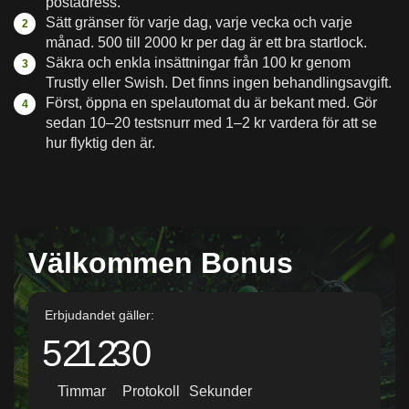
postadress.
Sätt gränser för varje dag, varje vecka och varje
månad. 500 till 2000 kr per dag är ett bra startlock.
Säkra och enkla insättningar från 100 kr genom
Trustly eller Swish. Det finns ingen behandlingsavgift.
Först, öppna en spelautomat du är bekant med. Gör
sedan 10–20 testsnurr med 1–2 kr vardera för att se
hur flyktig den är.
Välkommen Bonus
Erbjudandet gäller:
52
12
28
Timmar
Protokoll
Sekunder