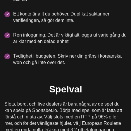
Ett konto är allt du behöver. Duplikat saktar ner
verifieringen, så gör dem inte.
Ren inloggning. Det är viktigt att logga ut varje gång du
är klar med en delad enhet.
Tydlighet i budgeten. Skriv ner din gräns i koreanska
won och gå inte över det.
Spelval
Slots, bord, och live dealers är bara några av de spel du
kan spela på Sportsbet.Io. Börja med spel som är lätta att
förstå och njuta av. Välj slots med en RTP på 96% eller
mer, och för det vänligaste hjulet, välj European Roulette
med en enda nolla. Räkna med 3:2 utbetalningar och