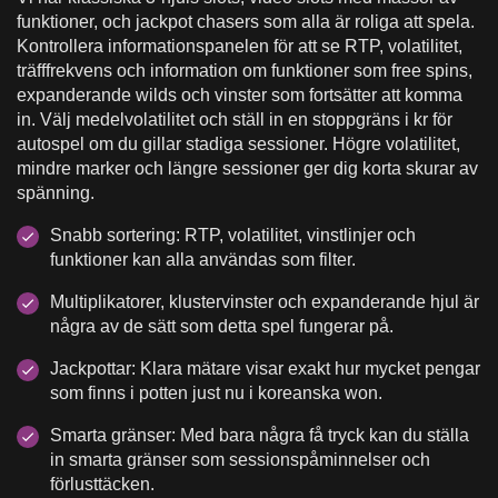
funktioner, och jackpot chasers som alla är roliga att spela.
Kontrollera informationspanelen för att se RTP, volatilitet,
träfffrekvens och information om funktioner som free spins,
expanderande wilds och vinster som fortsätter att komma
in. Välj medelvolatilitet och ställ in en stoppgräns i kr för
autospel om du gillar stadiga sessioner. Högre volatilitet,
mindre marker och längre sessioner ger dig korta skurar av
spänning.
Snabb sortering: RTP, volatilitet, vinstlinjer och
funktioner kan alla användas som filter.
Multiplikatorer, klustervinster och expanderande hjul är
några av de sätt som detta spel fungerar på.
Jackpottar: Klara mätare visar exakt hur mycket pengar
som finns i potten just nu i koreanska won.
Smarta gränser: Med bara några få tryck kan du ställa
in smarta gränser som sessionspåminnelser och
förlusttäcken.