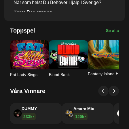
När som helst Du Behöver Hjälp I Sverige?
Konto Registrering
Hur Man Snabbt Och Säkert Loggar In För
Svenska Spelare
Toppspel
Se alla
Lätt att använda
Spelval
Slots
Bordsspel
Fantasy Island Hd
Fat Lady Sings
Blood Bank
A
Live Dealer Spel
Bonusprogram
Våra Vinnare
Turneringar
Hur Man Får Och Använder Promo Koder
DUMMY
Amore Mio
M
Mobilapp för Ios, Android och mer
233kr
120kr
Hur man installerar och vilka enheter fungerar